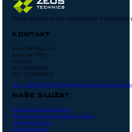
Každý zákazník je pro nás jedinečný. Porozumění 
KONTAKT
Zeus Technics s.r.o.
Krokova 778/9
Praha 2
IČO: 09960520
DIČ: CZ09960520
Tel. + 420 732 915 376
info@zeustechnics.cz
www.zeu
NAŠE SLUŽBY
Fotovoltaické elektrárny
Nabíjecí stanice pro elektromobily
Elektroinstalace
Větrné turbíny