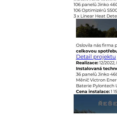
106 panelů Jinko 4
106 Optimizérů S50
3 x Linear Heat Det
Oslovila nás firma
celkovou spotřeb
Detail projektu
Realizace:
12/2022,
Instalovaná techn
36 panelů Jinko 46
Měnič Victron Energ
Baterie Pylontech 
Cena instalace:
1 1
ŘEŠE