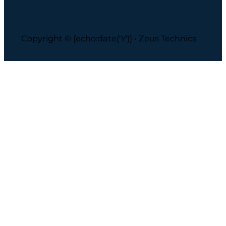
Copyright © {echo:date('Y')} • Zeus Technics