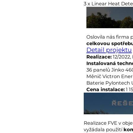
3 x Linear Heat Det
Oslovila nás firma
celkovou spotřeb
Detail projektu
Realizace:
12/2022,
Instalovaná techn
36 panelů Jinko 46
Měnič Victron Energ
Baterie Pylontech 
Cena instalace:
1 1
ŘEŠE
Realizace FVE v obj
vyžádala použití
kom