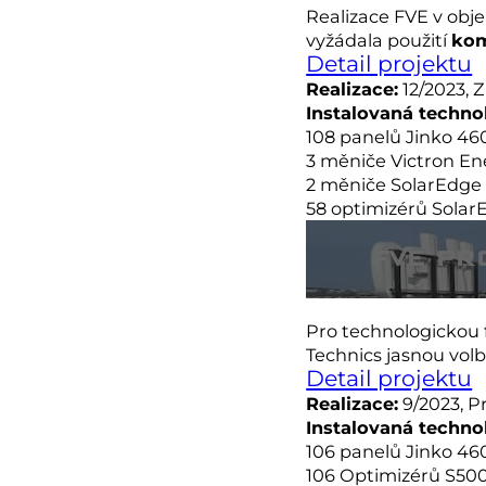
Realizace FVE v obj
vyžádala použití
kom
Detail projektu
Realizace:
12/2023, 
Instalovaná techno
108 panelů Jinko 4
3 měniče Victron Ene
2 měniče SolarEdge
58 optimizérů Solar
FVE PR
Pro technologickou 
Technics jasnou vo
Detail projektu
Realizace:
9/2023, P
Instalovaná techno
106 panelů Jinko 4
106 Optimizérů S50