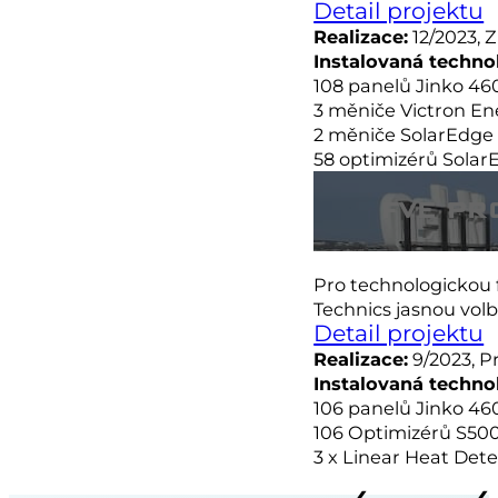
Detail projektu
Realizace:
12/2023, 
Instalovaná techno
108 panelů Jinko 4
3 měniče Victron Ene
2 měniče SolarEdge
58 optimizérů Solar
FVE PR
Pro technologickou 
Technics jasnou vo
Detail projektu
Realizace:
9/2023, P
Instalovaná techno
106 panelů Jinko 4
106 Optimizérů S50
3 x Linear Heat Det