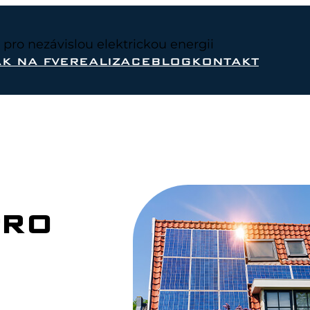
a pro nezávislou elektrickou energii
AK NA FVE
REALIZACE
BLOG
KONTAKT
PRO