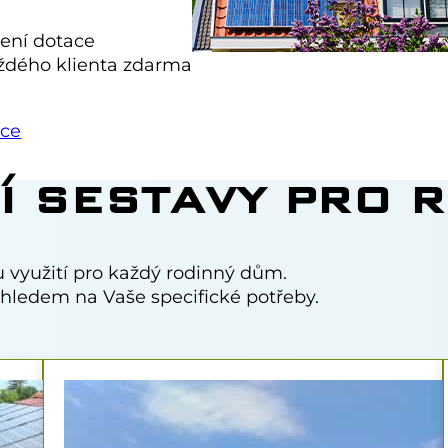
zení dotace
aždého klienta zdarma
ace
Í SESTAVY PRO 
 využití pro každý rodinný dům.
ledem na Vaše specifické potřeby.