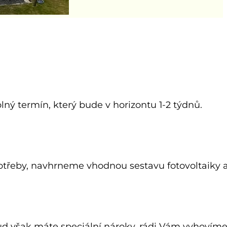
olný termín, který bude v horizontu 1-2 týdnů.
spotřeby, navhrneme vhodnou sestavu fotovoltaiky 
ud však máte speciální nároky, rádi Vám vyhovíme