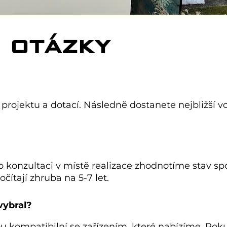
 OTÁZKY
, projektu a dotací. Následně dostanete nejbližší v
 Po konzultaci v místě realizace zhodnotíme stav 
čítají zhruba na 5-7 let.
vybral?
u kompatibilní se zařízením, které nabízíme. Pok