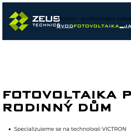
Victron – profesionální volb
ÚVOD
FOTOVOLTAIKA
J
FOTOVOLTAIKA 
RODINNÝ DŮM
Specializujeme se na technologii VICTRON