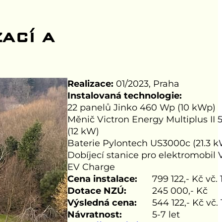
ACÍ A
Realizace:
01/2023, Praha
Instalovaná technologie:
22 panelů Jinko 460 Wp (10 kWp)
Měnič Victron Energy Multiplus II
(12 kW)
Baterie Pylontech US3000c (21.3 
Dobíjecí stanice pro elektromobil 
EV Charge
Cena instalace:
799 122,- Kč vč
Dotace NZÚ:
245 000,- Kč
Výsledná cena:
544 122,- Kč vč
Návratnost:
5-7 let