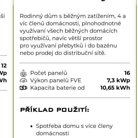
ší
Rodinný dům s běžným zatížením, 4 a
víc členů domácnosti, plnohodnotné
využívaní všech běžných domácích
spotřebičů, navíc větší prostor
pro využívaní přebytků i do bazénu
nebo prodej do distribuční sítě.
12
kWp
Počet panelů
16
kWh
Výkon panelů FVE
7,3 kWp
Kapacita baterie od
10,65 kWh
PŘÍKLAD POUŽITÍ:
Spotřeba domu s více členy
domácnosti