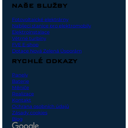
NAŠE SLUŽBY
Fotovoltaické elektrárny
Nabíjecí stanice pro elektromobily
Elektroinstalace
Větrné turbíny
FVE E-shop
Dotace Nová Zelená Úsporám
RYCHLÉ ODKAZY
Panely
Baterie
Měniče
Realizace
Kontakt
Ochrana osobních údajů
Zásady cookies
Blog