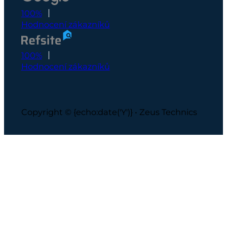
100%
Hodnocení zákazníků
100%
Hodnocení zákazníků
Copyright © {echo:date('Y')} • Zeus Technics