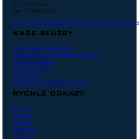
IČO: 09960520
DIČ: CZ09960520
Tel. + 420 732 915 376
info@zeustechnics.cz
www.zeu
NAŠE SLUŽBY
Fotovoltaické elektrárny
Nabíjecí stanice pro elektromobily
Elektroinstalace
Větrné turbíny
FVE E-shop
Dotace Nová Zelená Úsporám
RYCHLÉ ODKAZY
Panely
Baterie
Měniče
Realizace
Kontakt