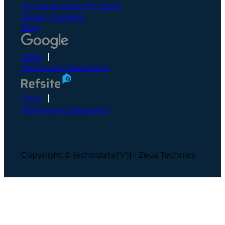
Ochrana osobních údajů
Zásady cookies
Blog
100%
Hodnocení zákazníků
100%
Hodnocení zákazníků
Copyright © {echo:date('Y')} • Zeus Technics