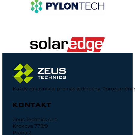
Každý zákazník je pro nás jedinečný. Porozumění 
KONTAKT
Zeus Technics s.r.o.
Krokova 778/9
Praha 2