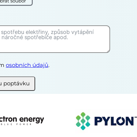
brat soubor
ím
osobních údajů
.
u poptávku