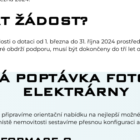
T ŽÁDOST?
ti o dotaci od 1. března do 31. října 2024 prostře
teré obdrží podporu, musí být dokončeny do tří le
Á POPTÁVKA FOT
ELEKTRÁRNY
připravíme orientační nabídku na nejlepší možné
ístě nemovitosti sestavíme přesnou konfiguraci a 