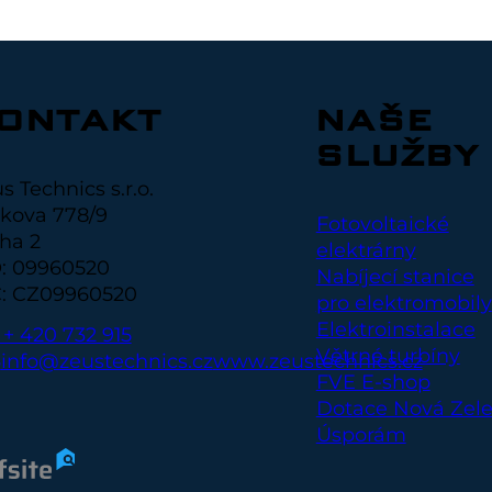
ONTAKT
NAŠE
SLUŽBY
s Technics s.r.o.
kova 778/9
Fotovoltaické
ha 2
elektrárny
: 09960520
Nabíjecí stanice
: CZ09960520
pro elektromobily
Elektroinstalace
. + 420 732 915
Větrné turbíny
6
info@zeustechnics.cz
www.zeustechnics.cz
FVE E-shop
Dotace Nová Zel
Úsporám