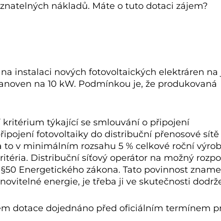
znatelných nákladů. Máte o tuto dotaci zájem?
 instalaci nových fotovoltaických elektráren na j
tanoven na 10 kW. Podmínkou je, že produkovaná
 kritérium týkající se smlouvání o připojení
řipojení fotovoltaiky do distribuční přenosové sítě
 to v minimálním rozsahu 5 % celkové roční výro
itéria. Distribuční síťový operátor na možný rozpo
od §50 Energetického zákona. Tato povinnost zname
vitelné energie, je třeba ji ve skutečnosti dodrže
lem dotace dojednáno před oficiálním termínem p