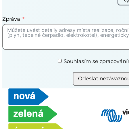
Vy
Zpráva
Souhlasím se zpracován
Odeslat nezávazno