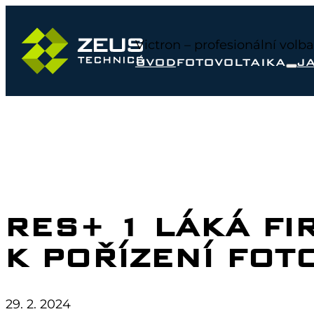
Victron – profesionální volb
ÚVOD
FOTOVOLTAIKA
J
RES+ 1 LÁKÁ FI
K POŘÍZENÍ FOT
29. 2. 2024