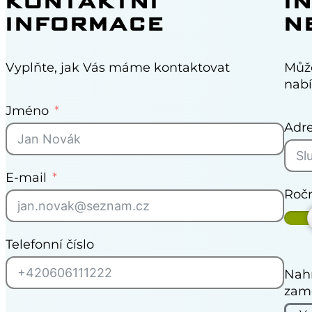
KONTAKTNÍ
I
INFORMACE
N
Vyplňte, jak Vás máme kontaktovat
Může
nab
Jméno
Adre
E-mail
Ročn
Telefonní číslo
Nahr
zamě