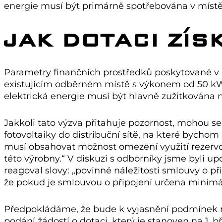
energie musí být primárně spotřebována v místě
JAK DOTACI ZÍS
Parametry finančních prostředků poskytované v rá
existujícím odběrném místě s výkonem od 50 kW
elektrická energie musí být hlavně zužitkována na
Jakkoli tato výzva přitahuje pozornost, mohou se 
fotovoltaiky do distribuční sítě, na které bychom
musí obsahovat možnost omezení využití rezervo
této výrobny.“ V diskuzi s odborníky jsme byli u
reagoval slovy: „povinné náležitosti smlouvy o 
že pokud je smlouvou o připojení určena minimáln
Předpokládáme, že bude k vyjasnění podmínek me
podání žádostí o dotaci, který je stanoven na 1. b