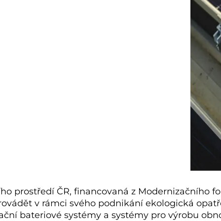
ího prostředí ČR, financovaná z Modernizačního fo
vádět v rámci svého podnikání ekologická opatření.
ační bateriové systémy a systémy pro výrobu obno