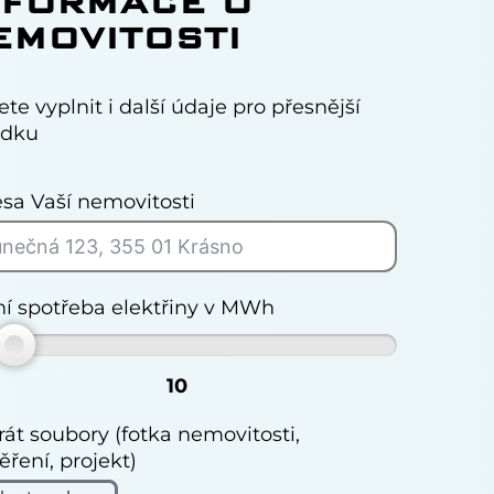
NFORMACE O
EMOVITOSTI
te vyplnit i další údaje pro přesnější
ídku
sa Vaší nemovitosti
í spotřeba elektřiny v MWh
10
át soubory (fotka nemovitosti,
ření, projekt)