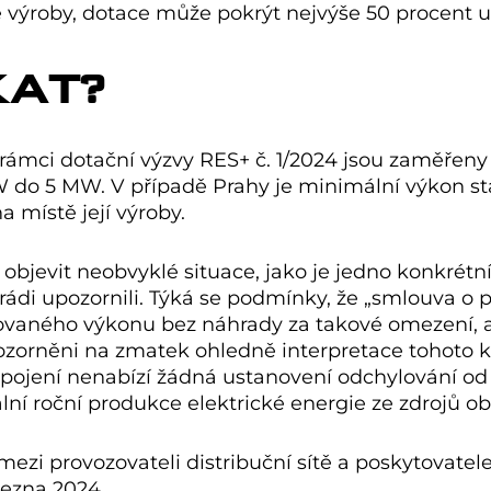
 výroby, dotace může pokrýt nejvýše 50 procent u
KAT?
mci dotační výzvy RES+ č. 1/2024 jsou zaměřeny na
 do 5 MW. V případě Prahy je minimální výkon s
 místě její výroby.
objevit neobvyklé situace, jako je jedno konkrétní
 rádi upozornili. Týká se podmínky, že „smlouva o p
vaného výkonu bez náhrady za takové omezení, a
pozorněni na zmatek ohledně interpretace tohoto kr
připojení nenabízí žádná ustanovení odchylování 
í roční produkce elektrické energie ze zdrojů obno
zi provozovateli distribuční sítě a poskytovate
řezna 2024.