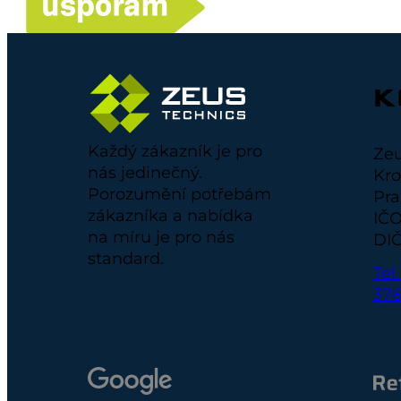
K
Každý zákazník je pro
Zeu
nás jedinečný.
Kro
Porozumění potřebám
Pra
zákazníka a nabídka
IČO
na míru je pro nás
DIČ
standard.
Tel
37