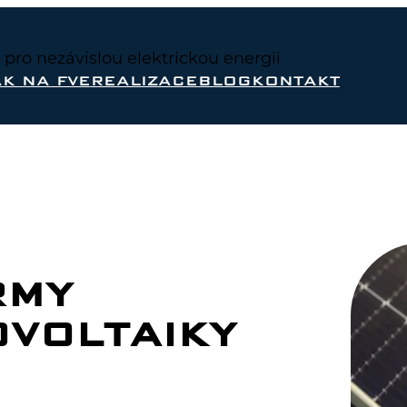
a pro nezávislou elektrickou energii
AK NA FVE
REALIZACE
BLOG
KONTAKT
RMY
OVOLTAIKY